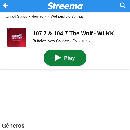
United States
>
New York
>
Wethersfield Springs
107.7 & 104.7 The Wolf - WLKK
Buffalo's New Country · FM · 107.7
Play
Gêneros