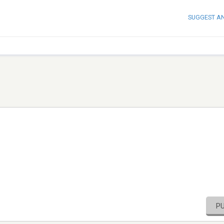
SUGGEST A
P