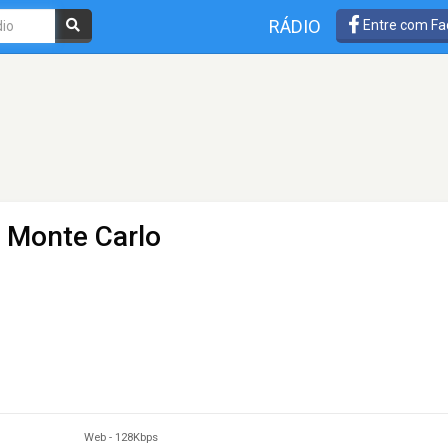
RÁDIO
Entre com Fa
 Monte Carlo
Web
-
128Kbps