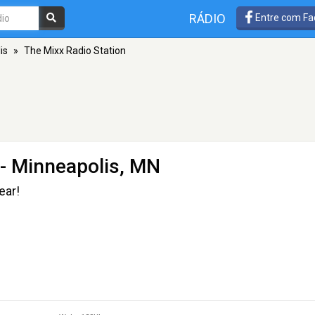
RÁDIO
Entre com Fa
is
»
The Mixx Radio Station
- Minneapolis, MN
ear!