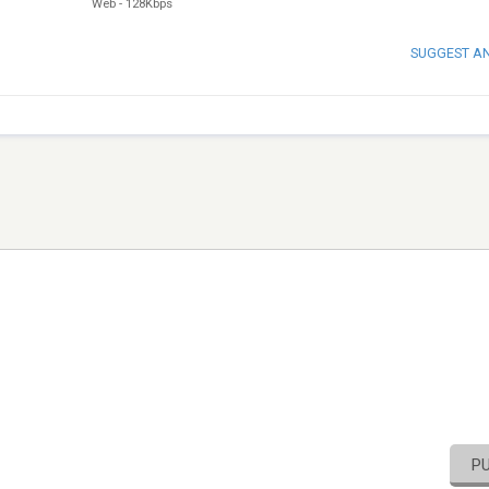
Web
-
128Kbps
SUGGEST A
P