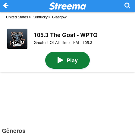
United States
>
Kentucky
>
Glasgow
105.3 The Goat - WPTQ
Greatest Of All Time · FM · 105.3
Play
Gêneros