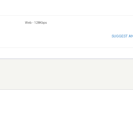
Web
-
128Kbps
SUGGEST A