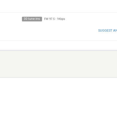
30 tune ins
FM 97.5
-
1Kbps
SUGGEST A