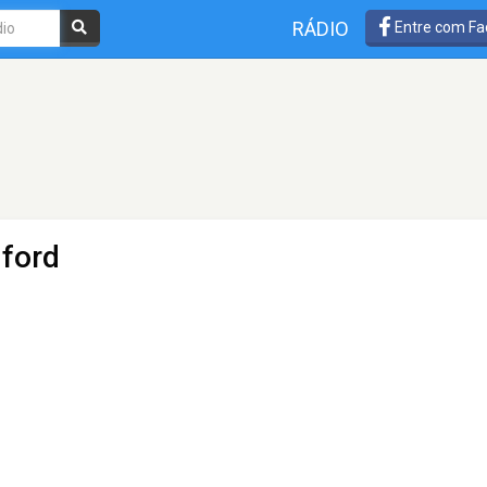
RÁDIO
Entre com Fa
dford