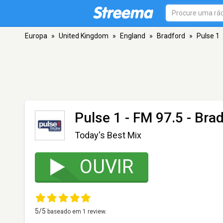
Europa
»
United Kingdom
»
England
»
Bradford
»
Pulse 1
Pulse 1
- FM 97.5 - Bra
Today's Best Mix
OUVIR
5
/5
baseado em
1
review.