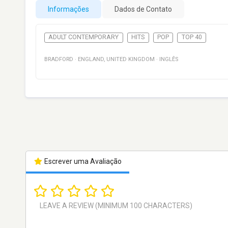
Informações
Dados de Contato
ADULT CONTEMPORARY
HITS
POP
TOP 40
BRADFORD
·
ENGLAND
,
UNITED KINGDOM
·
INGLÊS
Escrever uma Avaliação