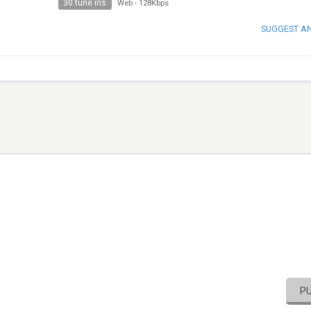
30 tune ins
Web
-
128Kbps
SUGGEST A
P