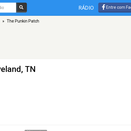
RÁDIO
Entre com Fa
»
The Punkin Patch
veland, TN