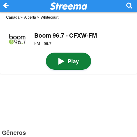
Canada
>
Alberta
>
Whitecourt
Boom 96.7 - CFXW-FM
FM · 96.7
Play
Gêneros