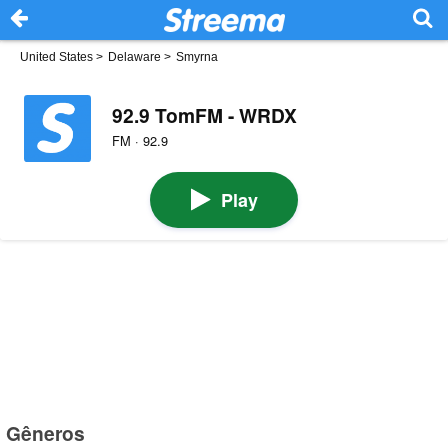
United States
>
Delaware
>
Smyrna
92.9 TomFM - WRDX
FM · 92.9
Play
Gêneros