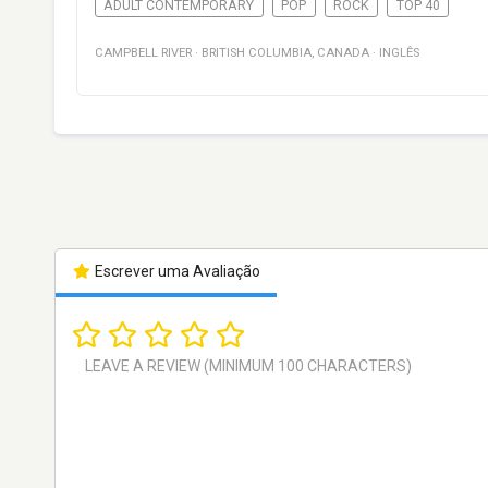
ADULT CONTEMPORARY
POP
ROCK
TOP 40
CAMPBELL RIVER
·
BRITISH COLUMBIA
,
CANADA
·
INGLÊS
Escrever uma Avaliação