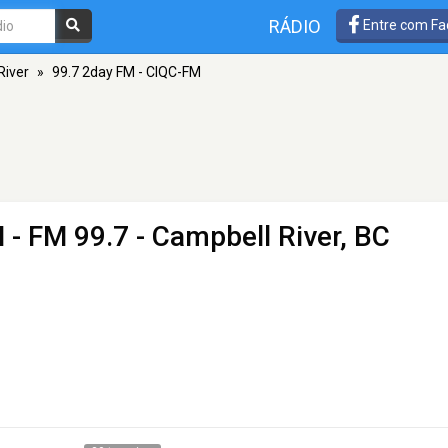
RÁDIO
Entre com Fa
River
»
99.7 2day FM - CIQC-FM
M
- FM 99.7 - Campbell River, BC