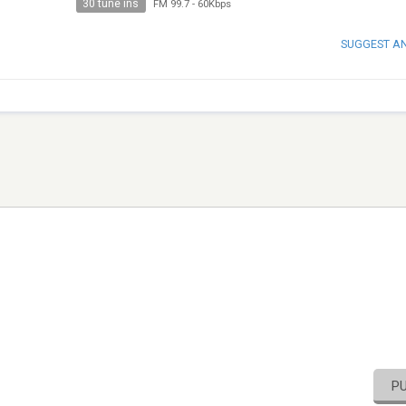
30 tune ins
FM 99.7
-
60Kbps
SUGGEST A
P