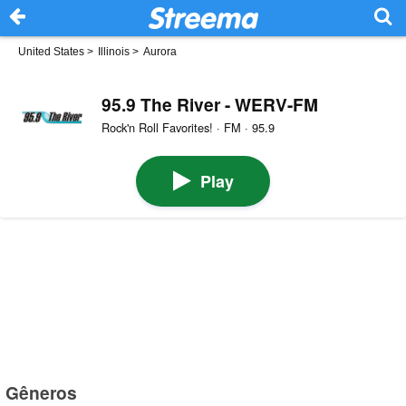
United States
>
Illinois
>
Aurora
95.9 The River - WERV-FM
Rock'n Roll Favorites! · FM · 95.9
Play
Gêneros