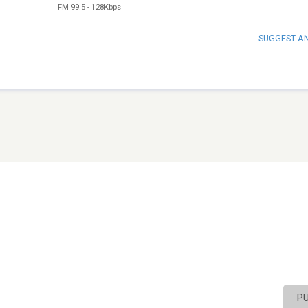
FM 99.5
-
128Kbps
SUGGEST A
P