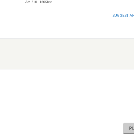
AM 610
-
160Kbps
SUGGEST A
P