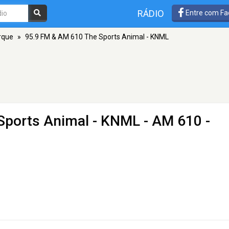
RÁDIO
Entre com Fa
rque
»
95.9 FM & AM 610 The Sports Animal - KNML
Sports Animal - KNML
- AM 610 -