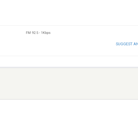
FM 92.5
-
1Kbps
SUGGEST A