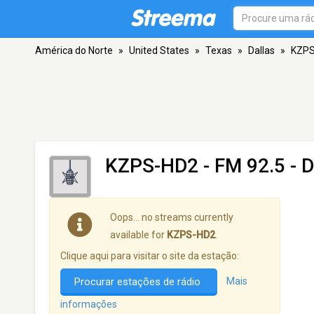
América do Norte
»
United States
»
Texas
»
Dallas
»
KZPS
KZPS-HD2
- FM 92.5 - D
Oops… no streams currently
available for
KZPS-HD2
.
Clique aqui para visitar o site da estação:
Procurar estações de rádio
Mais
informações