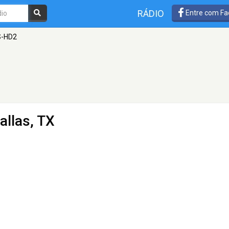
RÁDIO
Entre com Fa
-HD2
allas, TX