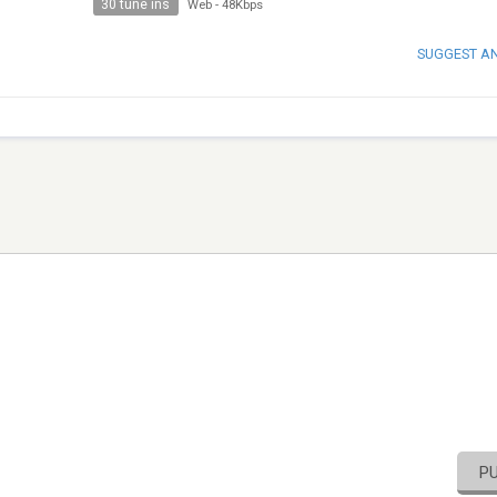
30 tune ins
Web
-
48Kbps
SUGGEST A
P