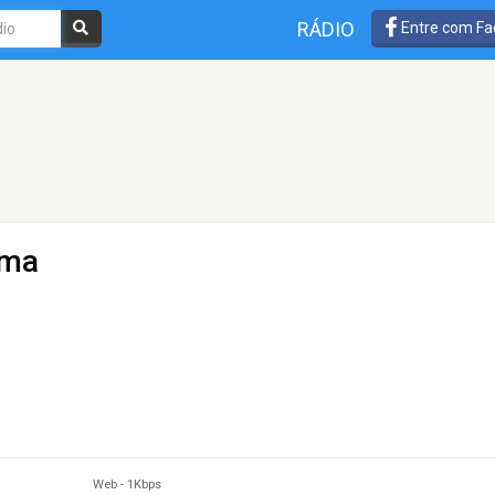
RÁDIO
Entre com Fa
ima
Web
-
1Kbps