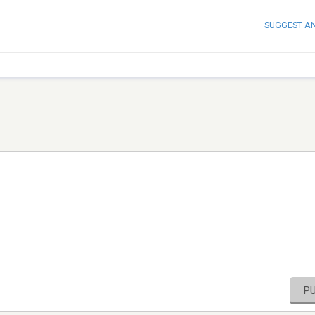
SUGGEST A
P