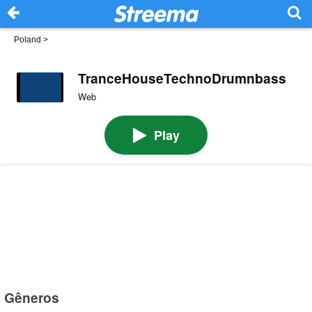
Poland
>
TranceHouseTechnoDrumnbass
Web
Play
Gêneros