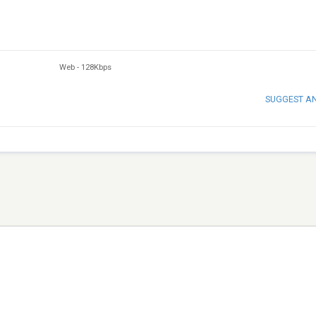
Web
-
128Kbps
SUGGEST A