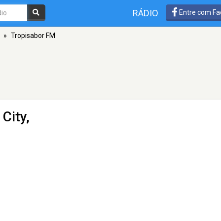
RÁDIO
Entre com Fa
»
Tropisabor FM
City,