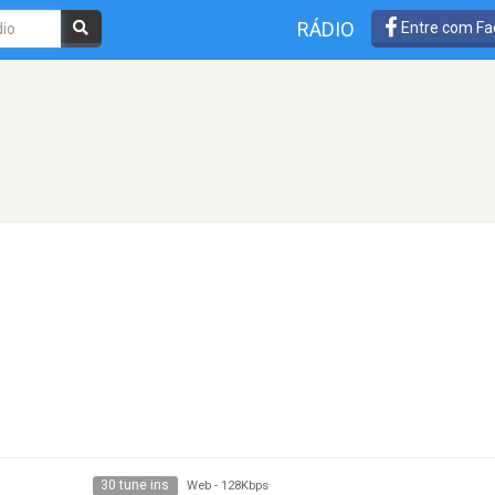
RÁDIO
Entre com Fa
30 tune ins
Web
-
128Kbps