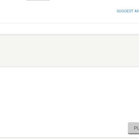
SUGGEST A
P