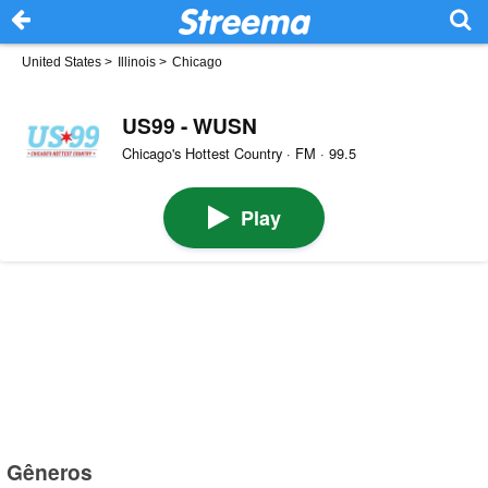
United States
>
Illinois
>
Chicago
US99 - WUSN
Chicago's Hottest Country · FM · 99.5
Play
Gêneros