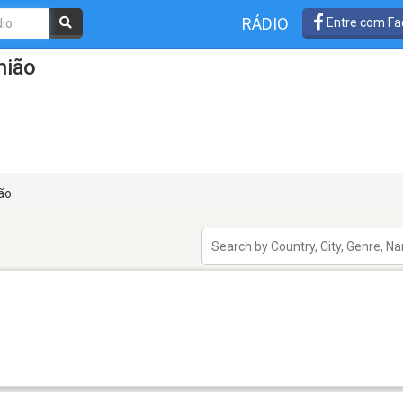
RÁDIO
Entre com Fa
nião
ão