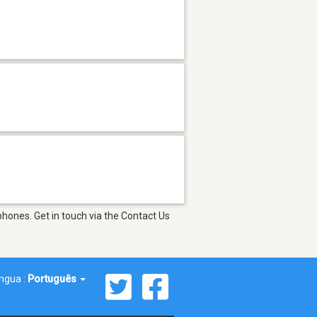
hones. Get in touch via the Contact Us
íngua :
Português