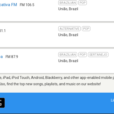
BRAZILIAN
POP
cativa FM
FM 106.5
União
,
Brazil
ALTERNATIVE
POP
01.1
União
,
Brazil
BRAZILIAN
POP
SERTANEJO
ba
FM 87.9
União
,
Brazil
, iPad, iPod Touch, Android, Blackberry, and other app-enabled mobile p
Also, find the top new songs, playlists, and music on our website!
L