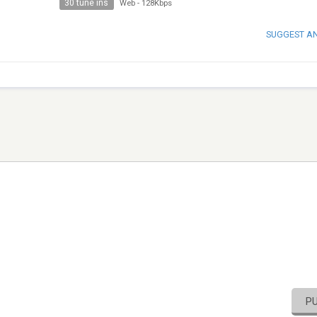
30 tune ins
Web
-
128Kbps
SUGGEST A
P