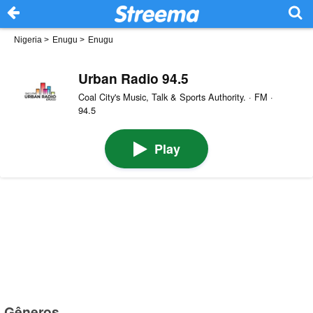
Nigeria
>
Enugu
>
Enugu
Urban Radio 94.5
Coal City's Music, Talk & Sports Authority. · FM ·
94.5
Play
Gêneros