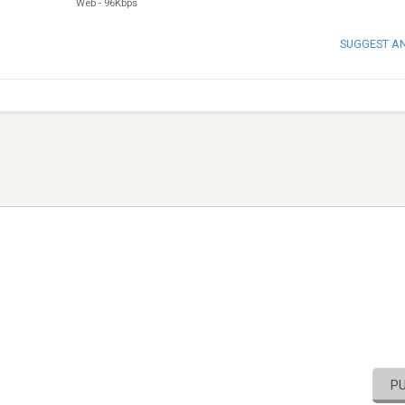
Web
-
96Kbps
SUGGEST A
P