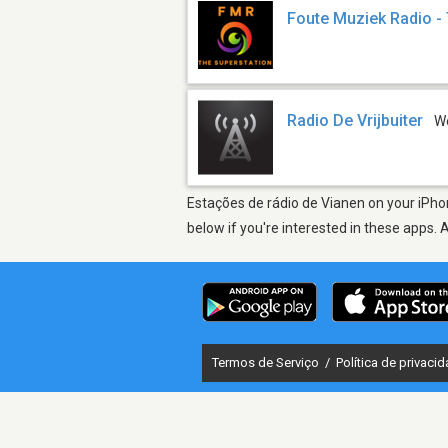
Foute Muziek Radio -
Radio De Vrijbuiter
W
Estações de rádio de Vianen on your iPhon
below if you're interested in these apps. 
Termos de Serviço
/
Política de privaci