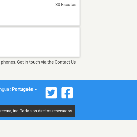
30 Escutas
 phones. Get in touch via the Contact Us
íngua :
Português
reema, Inc. Todos os direitos reservados