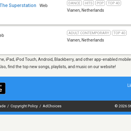
DANCE
HITS
POP
TOP 40
 The Superstation
Web
Vianen
,
Netherlands
ADULT CONTEMPORARY
TOP 40
eb
Vianen
,
Netherlands
e, iPad, iPod Touch, Android, Blackberry, and other app-enabled mobile
Also, find the top new songs, playlists, and music on our website!
L
dade
/
Copyright Policy
/
AdChoices
© 2026 St