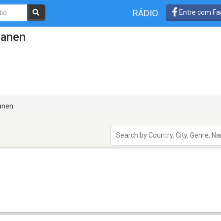
RÁDIO
Entre com Fa
ianen
anen