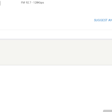
FM 92.7
-
128Kbps
SUGGEST A