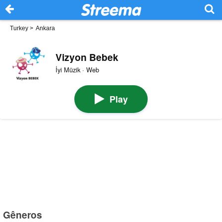
Turkey
>
Ankara
Vizyon Bebek
İyi Müzik · Web
Play
Gêneros