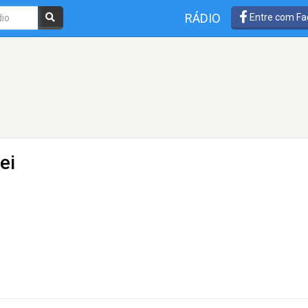
RÁDIO
Entre com Fa
ei