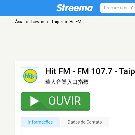
Ásia
»
Taiwan
»
Taipei
»
Hit FM
Hit FM
- FM 107.7 - Taip
華人音樂入口指標
OUVIR
Informações
Dados de Contato