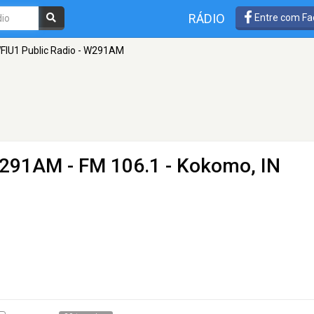
RÁDIO
Entre com Fa
FIU1 Public Radio - W291AM
 W291AM
- FM 106.1 - Kokomo, IN