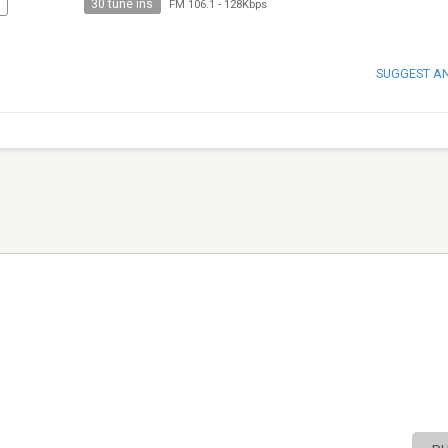
30 tune ins
FM 106.1
-
128Kbps
SUGGEST A