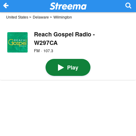
United States
>
Delaware
>
Wilmington
Reach Gospel Radio -
W297CA
FM · 107.3
Play