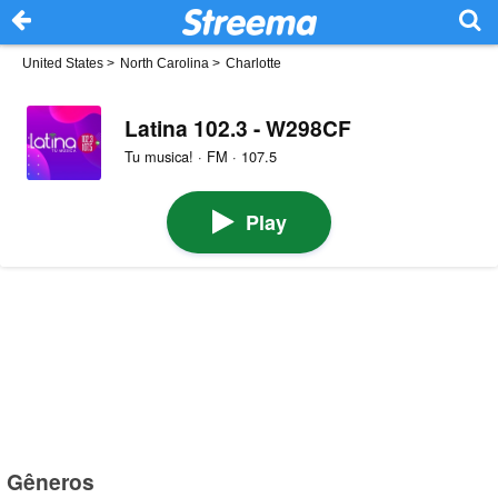
United States
>
North Carolina
>
Charlotte
Latina 102.3 - W298CF
Tu musica! · FM · 107.5
Play
Gêneros