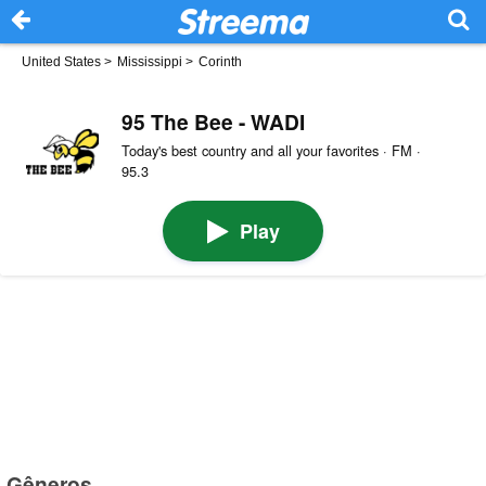
United States
>
Mississippi
>
Corinth
95 The Bee - WADI
Today's best country and all your favorites · FM ·
95.3
Play
Gêneros