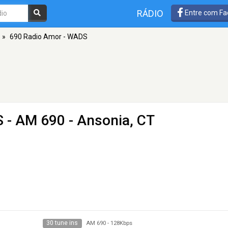
RÁDIO
Entre com Fa
»
690 Radio Amor - WADS
S
- AM 690 - Ansonia, CT
30 tune ins
AM 690
-
128Kbps