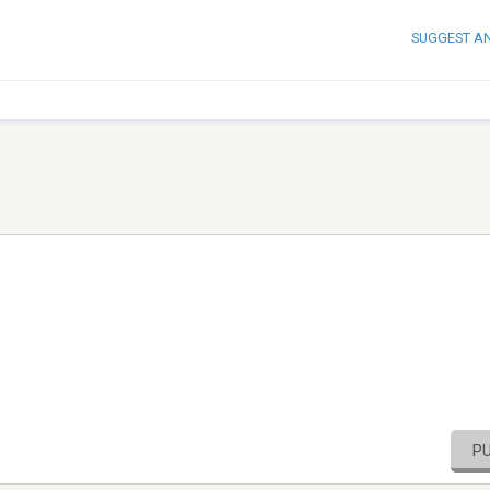
SUGGEST A
P