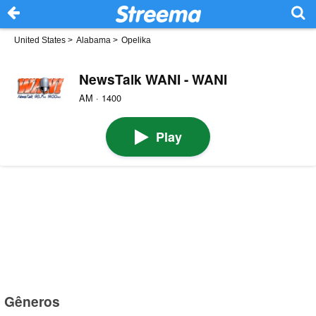
United States
>
Alabama
>
Opelika
NewsTalk WANI - WANI
AM · 1400
Play
Gêneros