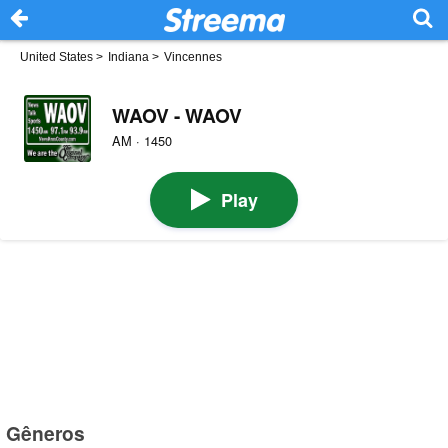
United States
>
Indiana
>
Vincennes
WAOV - WAOV
AM · 1450
Play
Gêneros