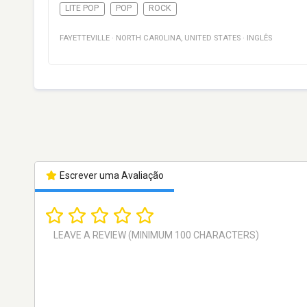
LITE POP
POP
ROCK
FAYETTEVILLE
·
NORTH CAROLINA
,
UNITED STATES
·
INGLÊS
Escrever uma Avaliação