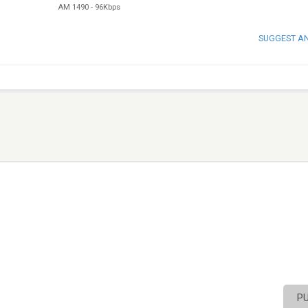
AM 1490
-
96Kbps
SUGGEST A
P