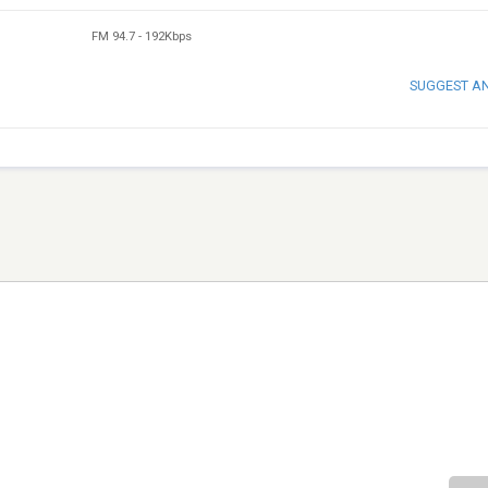
FM 94.7
-
192Kbps
SUGGEST A