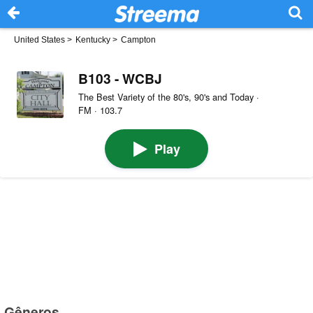
United States
>
Kentucky
>
Campton
B103 - WCBJ
The Best Variety of the 80's, 90's and Today ·
FM · 103.7
Play
Gêneros