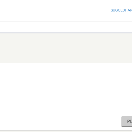
SUGGEST A
P