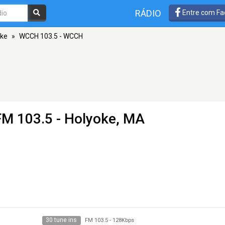
RÁDIO
Entre com Fa
oke
»
WCCH 103.5 - WCCH
FM 103.5 - Holyoke, MA
30 tune ins
FM 103.5
-
128Kbps