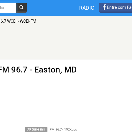
RÁDIO
Entre com Fa
96.7 WCEI - WCEI-FM
FM 96.7 - Easton, MD
30 tune ins
FM 96.7
-
192Kbps