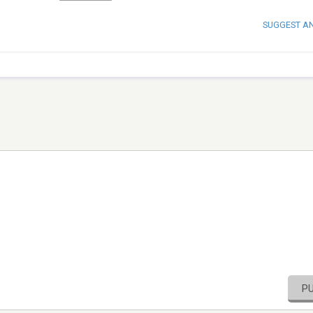
SUGGEST A
P