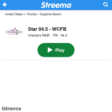
United States
>
Florida
>
Daytona Beach
Star 94.5 - WCFB
Orlando's R&B! · FM · 94.5
Play
Gêneros