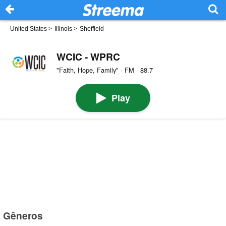
United States
>
Illinois
>
Sheffield
WCIC - WPRC
"Faith, Hope, Family" · FM · 88.7
Play
Gêneros