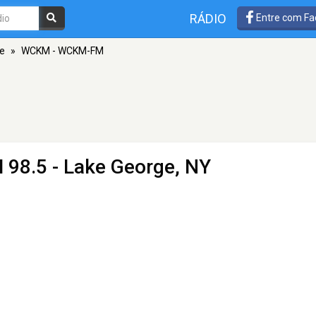
RÁDIO
Entre com Fa
e
»
WCKM - WCKM-FM
 98.5 - Lake George, NY