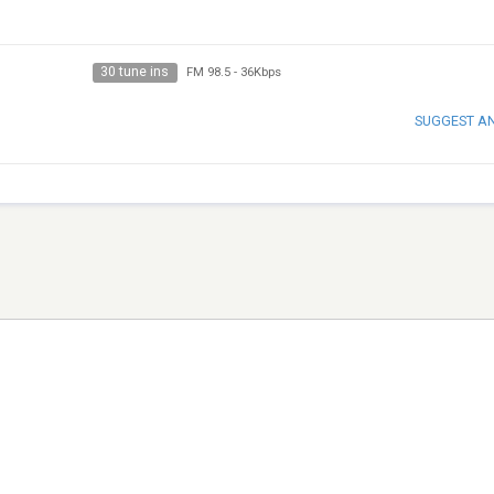
30 tune ins
FM 98.5
-
36Kbps
SUGGEST A