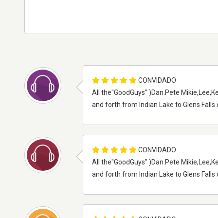
CONVIDADO
All the"GoodGuys" )Dan.Pete Mikie,Lee,Ken a
and forth from Indian Lake to Glens Falls o
CONVIDADO
All the"GoodGuys" )Dan.Pete Mikie,Lee,Ken a
and forth from Indian Lake to Glens Falls o