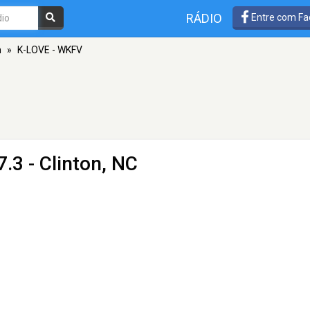
RÁDIO
Entre com Fa
n
»
K-LOVE - WKFV
.3 - Clinton, NC