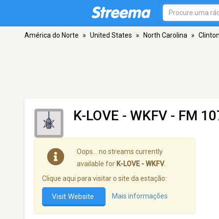
América do Norte
»
United States
»
North Carolina
»
Clinto
K-LOVE - WKFV
- FM 107
Oops… no streams currently
available for
K-LOVE - WKFV
.
Clique aqui para visitar o site da estação:
Visit Website
Mais informações