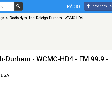
RÁDIO
Entre com Fa
ngs
»
Radio Nyra Hindi Raleigh-Durham - WCMC-HD4
igh-Durham - WCMC-HD4
- FM 99.9 -
n USA