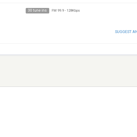
30 tune ins
FM 99.9
-
128Kbps
SUGGEST A