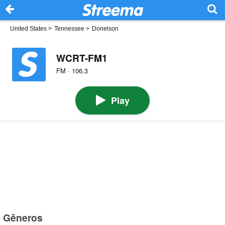
United States
>
Tennessee
>
Donelson
WCRT-FM1
FM · 106.3
Play
Gêneros