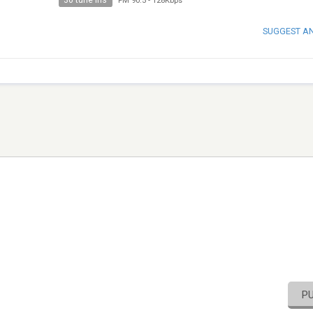
30 tune ins
FM 90.5
-
128Kbps
SUGGEST A
P