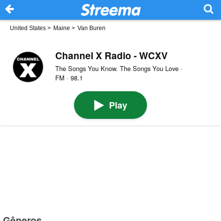
United States
>
Maine
>
Van Buren
Channel X Radio - WCXV
The Songs You Know. The Songs You Love ·
FM · 98.1
Play
Gêneros