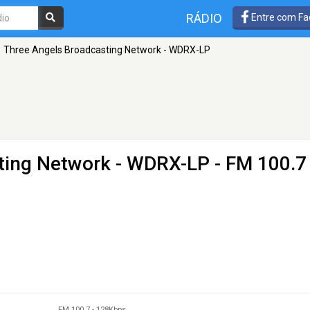
RÁDIO
Entre com Fa
Three Angels Broadcasting Network - WDRX-LP
ting Network - WDRX-LP
- FM 100.7
FM 100.7
-
128Kbps