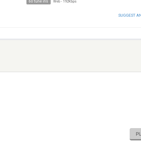
60 tune ins
Web
-
192Kbps
SUGGEST A
P