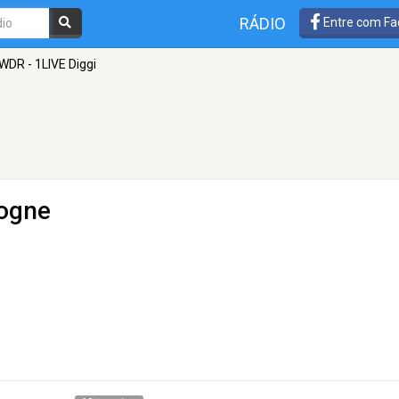
RÁDIO
Entre com Fa
WDR - 1LIVE Diggi
logne