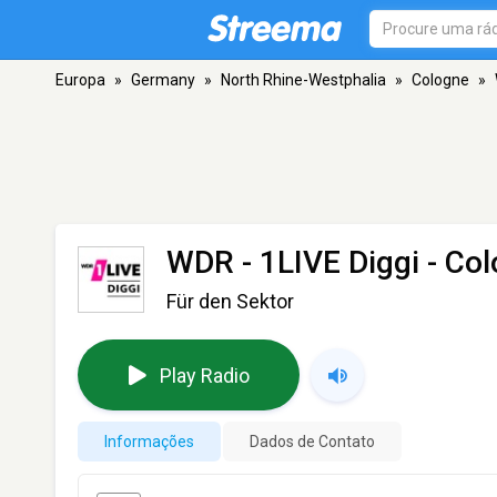
Europa
»
Germany
»
North Rhine-Westphalia
»
Cologne
»
WDR - 1LIVE Diggi
- Co
Für den Sektor
Play Radio
Informações
Dados de Contato